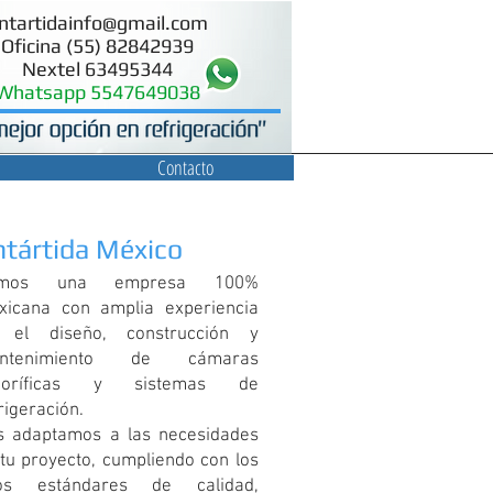
ntartidainfo@gmail.com
Oficina (55) 82842939
Nextel 63495344
Whatsapp 5547649038
Contacto
tártida México
mos una empresa 100%
xicana con amplia experiencia
 el diseño, construcción y
ntenimiento de cámaras
igoríficas y sistemas de
rigeración.
s adaptamos a las necesidades
tu proyecto, cumpliendo con los
tos estándares de calidad,