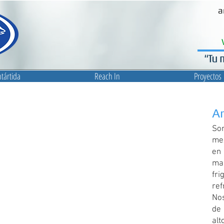
a
tártida
Reach In
Proyectos
An
So
me
en
ma
fr
ref
No
de 
al