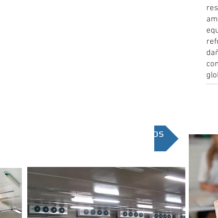
re
am
eq
re
da
co
glo
+ I
Contáctenos
sus necesidades